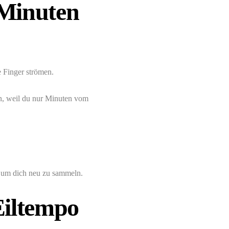
 Minuten
e Finger strömen.
an, weil du nur Minuten vom
, um dich neu zu sammeln.
Eiltempo