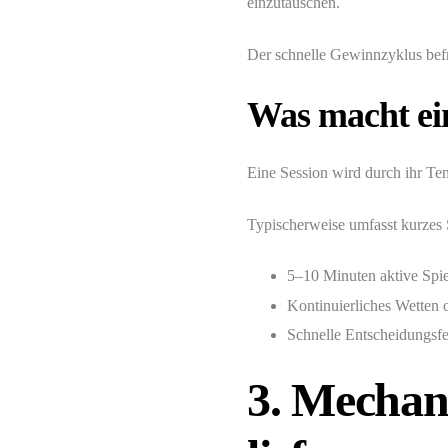
einzutauschen.
Der schnelle Gewinnzyklus befr
Was macht ei
Eine Session wird durch ihr Tem
Typischerweise umfasst kurzes 
5–10 Minuten aktive Spie
Kontinuierliches Wetten
Schnelle Entscheidungsf
3. Mechan