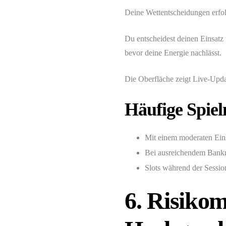
Deine Wettentscheidungen erfolg
Du entscheidest deinen Einsatz 
bevor deine Energie nachlässt.
Die Oberfläche zeigt Live-Upda
Häufige Spie
Mit einem moderaten Ein
Bei ausreichendem Bankro
Slots während der Sessio
6. Risiko