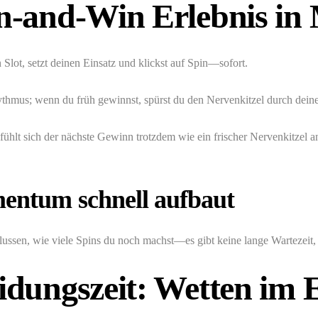
in‑and‑Win Erlebnis in
 Slot, setzt deinen Einsatz und klickst auf Spin—sofort.
ythmus; wenn du früh gewinnst, spürst du den Nervenkitzel durch dein
 fühlt sich der nächste Gewinn trotzdem wie ein frischer Nervenkitzel 
entum schnell aufbaut
ussen, wie viele Spins du noch machst—es gibt keine lange Wartezeit
idungszeit: Wetten im 