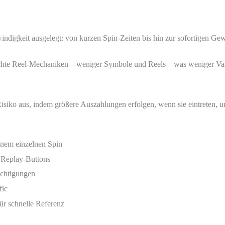
windigkeit ausgelegt: von kurzen Spin-Zeiten bis hin zur sofortigen G
achte Reel-Mechaniken—weniger Symbole und Reels—was weniger Vari
Risiko aus, indem größere Auszahlungen erfolgen, wenn sie eintreten, un
nem einzelnen Spin
 Replay-Buttons
chtigungen
fic
ür schnelle Referenz