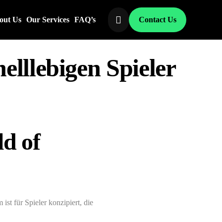
out Us
Our Services
FAQ’s
Contact Us
nelllebigen Spieler
d of
ist für Spieler konzipiert, die