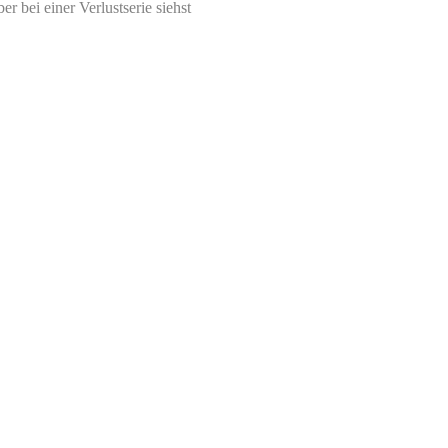
r bei einer Verlustserie siehst