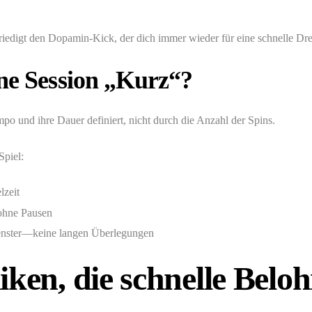
iedigt den Dopamin-Kick, der dich immer wieder für eine schnelle Dre
ne Session „Kurz“?
po und ihre Dauer definiert, nicht durch die Anzahl der Spins.
Spiel:
lzeit
 ohne Pausen
enster—keine langen Überlegungen
iken, die schnelle Bel