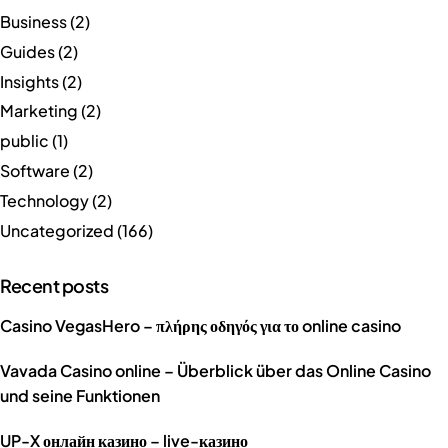
Business
(2)
Guides
(2)
Insights
(2)
Marketing
(2)
public
(1)
Software
(2)
Technology
(2)
Uncategorized
(166)
Recent posts
Casino VegasHero – πλήρης οδηγός για το online casino
Vavada Casino online – Überblick über das Online Casino
und seine Funktionen
UP-X онлайн казино – live-казино