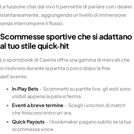
La funzione chat dal vivo ti permette di parlare con i dealer
istantaneamente, aggiungendo un livello di immersione
senza interrompere il flusso.
Scommesse sportive che si adattano
al tuo stile quick‑hit
Lo sportsbook di Casinia offre una gamma di mercati che
si risolvono durante la partita o poco dopo la fine
dell’evento.
In‑Play Bets
– Scommetti su partite live; gli esiti sono
visibili appena la palla si ferma.
Eventi a breve termine
– Scegli i vincitori di match
che finiscono entro un’ora.
Quick Payouts
– I bookmaker pagano subito se la tua
scommessa vince.