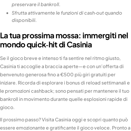
preservare il bankroll.
Sfrutta attivamente le funzioni di cash‑out quando
disponibili.
La tua prossima mossa: immergiti nel
mondo quick‑hit di Casinia
Se il gioco breve e intenso ti fa sentire nel ritmo giusto,
Casinia ti accoglie a braccia aperte—e con un’offerta di
benvenuto generosa fino a €500 più giri gratuiti per
iniziare. Ricorda di esplorare i bonus di reload settimanali e
le promozioni cashback; sono pensati per mantenere il tuo
bankroll in movimento durante quelle esplosioni rapide di
gioco.
Il prossimo passo? Visita Casinia oggi e scopri quanto può
essere emozionante e gratificante il gioco veloce. Pronto a