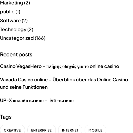
Marketing
(2)
public
(1)
Software
(2)
Technology
(2)
Uncategorized
(166)
Recent posts
Casino VegasHero – πλήρης οδηγός για το online casino
Vavada Casino online – Überblick über das Online Casino
und seine Funktionen
UP-X онлайн казино – live-казино
Tags
CREATIVE
ENTERPRISE
INTERNET
MOBILE