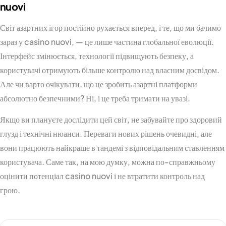
nuovi
Світ азартних ігор постійно рухається вперед, і те, що ми бачимо
зараз у casino nuovi, — це лише частина глобальної еволюції.
Інтерфейс змінюється, технології підвищують безпеку, а
користувачі отримують більше контролю над власним досвідом.
Але чи варто очікувати, що це зробить азартні платформи
абсолютно безпечними? Ні, і це треба тримати на увазі.
Якщо ви плануєте дослідити цей світ, не забувайте про здоровий
глузд і технічні нюанси. Переваги нових рішень очевидні, але
вони працюють найкраще в тандемі з відповідальним ставленням
користувача. Саме так, на мою думку, можна по-справжньому
оцінити потенціал casino nuovi і не втратити контроль над
грою.