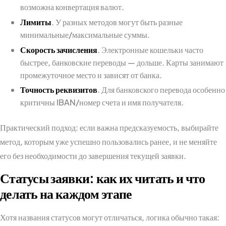
возможна конвертация валют.
Лимиты
. У разных методов могут быть разные
минимальные/максимальные суммы.
Скорость зачисления
. Электронные кошельки часто
быстрее, банковские переводы — дольше. Карты занимают
промежуточное место и зависят от банка.
Точность реквизитов
. Для банковского перевода особенно
критичны IBAN/номер счета и имя получателя.
Практический подход: если важна предсказуемость, выбирайте
метод, которым уже успешно пользовались ранее, и не меняйте
его без необходимости до завершения текущей заявки.
Статусы заявки: как их читать и что
делать на каждом этапе
Хотя названия статусов могут отличаться, логика обычно такая: