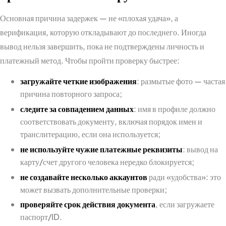
Основная причина задержек — не «плохая удача», а
верификация, которую откладывают до последнего. Иногда
вывод нельзя завершить, пока не подтверждены личность и
платежный метод. Чтобы пройти проверку быстрее:
загружайте четкие изображения
: размытые фото — частая
причина повторного запроса;
следите за совпадением данных
: имя в профиле должно
соответствовать документу, включая порядок имен и
транслитерацию, если она используется;
не используйте чужие платежные реквизиты
: вывод на
карту/счет другого человека нередко блокируется;
не создавайте несколько аккаунтов
ради «удобства»: это
может вызвать дополнительные проверки;
проверяйте срок действия документа
, если загружаете
паспорт/ID.