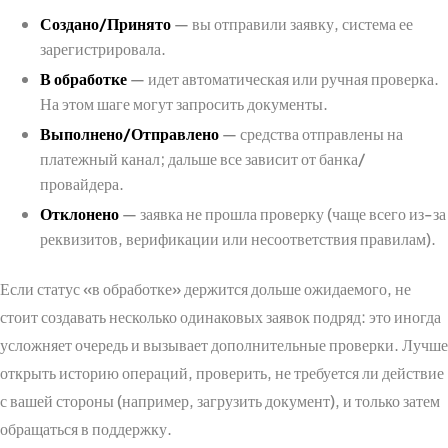
Создано/Принято
— вы отправили заявку, система ее
зарегистрировала.
В обработке
— идет автоматическая или ручная проверка.
На этом шаге могут запросить документы.
Выполнено/Отправлено
— средства отправлены на
платежный канал; дальше все зависит от банка/
провайдера.
Отклонено
— заявка не прошла проверку (чаще всего из-за
реквизитов, верификации или несоответствия правилам).
Если статус «в обработке» держится дольше ожидаемого, не
стоит создавать несколько одинаковых заявок подряд: это иногда
усложняет очередь и вызывает дополнительные проверки. Лучше
открыть историю операций, проверить, не требуется ли действие
с вашей стороны (например, загрузить документ), и только затем
обращаться в поддержку.