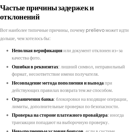
Частые причины задержек и
отклонений
Вот наиболее типичные причины, почему prelievo может идти
дольше, чем хотелось бы:
Неполная верификация
или документ отклонен из-за
качества фото.
Ошибки в реквизитах
: лишний символ, неправильный
формат, несоответствие имени получателя.
Несовпадение метода пополнения и вывода
при
действующих правилах возврата тем же способом.
Ограничения банка
: блокировки на входящие операции,
лимиты, дополнительные проверки по безопасности.
Проверка на стороне платежного провайдера
: иногда
транзакции попадают на выборочную проверку.
Невыполненные условия бонусов
, если в системе