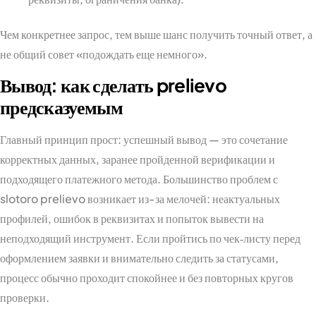
Чем конкретнее запрос, тем выше шанс получить точный ответ, а
не общий совет «подождать еще немного».
Вывод: как сделать prelievo
предсказуемым
Главный принцип прост: успешный вывод — это сочетание
корректных данных, заранее пройденной верификации и
подходящего платежного метода. Большинство проблем с
slotoro prelievo возникает из-за мелочей: неактуальных
профилей, ошибок в реквизитах и попыток вывести на
неподходящий инструмент. Если пройтись по чек‑листу перед
оформлением заявки и внимательно следить за статусами,
процесс обычно проходит спокойнее и без повторных кругов
проверки.