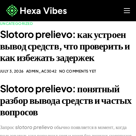
About Us
UNCATEGORIZED
Slotoro prelievo: как устроен
Our Services
вывод средств, что проверить и
FAQ’s
как избежать задержек
JULY 3, 2026
ADMIN_AC3042
NO COMMENTS YET
Slotoro prelievo: понятный
разбор вывода средств и частых
вопросов
Запрос
slotoro prelievo
обычно появляется в момент, когда
пользователь уже пополнил счет и хочет без лишних сюрпризов