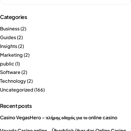
Categories
Business
(2)
Guides
(2)
Insights
(2)
Marketing
(2)
public
(1)
Software
(2)
Technology
(2)
Uncategorized
(166)
Recent posts
Casino VegasHero – πλήρης οδηγός για το online casino
Vavada Casino online – Überblick über das Online Casino