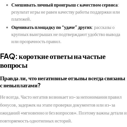
Смешивать личный проигрыш с качеством сервиса
:
результат игры не равен качеству работы поддержки или
платежей.
Оценивать площадку по “удаче” других
: рассказы о
крупных выигрышах не подтверждают удобство вывода
или прозрачность правил.
FAQ: короткие ответы на частые
вопросы
Правда ли, что негативные отзывы всегда связаны
с невыплатами?
Не всегда. Часто негатив возникает из-за непонимания правил
бонусов, задержек на этапе проверки документов или из-за
ожиданий «мгновенно и без вопросов». Поэтому важны детали и
повторяемость однотипных историй.