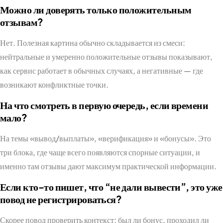
Можно ли доверять только положительным
отзывам?
Нет. Полезная картина обычно складывается из смеси:
нейтральные и умеренно положительные отзывы показывают,
как сервис работает в обычных случаях, а негативные — где
возникают конфликтные точки.
На что смотреть в первую очередь, если времени
мало?
На темы «вывод/выплаты», «верификация» и «бонусы». Это
три блока, где чаще всего появляются спорные ситуации, и
именно там отзывы дают максимум практической информации.
Если кто-то пишет, что “не дали вывести”, это уже
повод не регистрироваться?
Скорее повод проверить контекст: был ли бонус, проходил ли