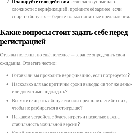
Планируйте свои действия
: если часто упоминают
сложности с верификацией, пройдите её заранее; если
спорят о бонусах — берите только понятные предложения.
Какие вопросы стоит задать себе перед
регистрацией
Отзывы полезны, но ещё полезнее — заранее определить свои
ожидания. Ответьте честно:
Готовы ли вы проходить верификацию, если потребуется?
Насколько для вас критичны сроки вывода: «в тот же день»
или допустимо подождать?
Вы хотите играть с бонусами или предпочитаете без них,
чтобы не разбираться в отыгрыше?
На каком устройстве будете играть и насколько важна
стабильность мобильной версии?
Какой лимит вы готовы установить для себя, чтобы