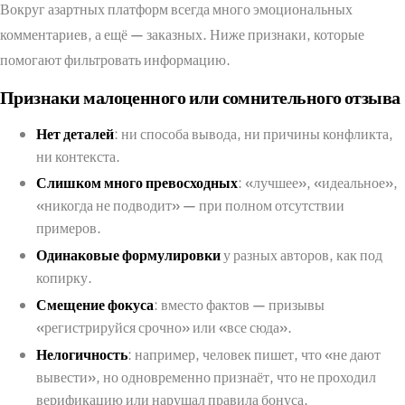
Вокруг азартных платформ всегда много эмоциональных
комментариев, а ещё — заказных. Ниже признаки, которые
помогают фильтровать информацию.
Признаки малоценного или сомнительного отзыва
Нет деталей
: ни способа вывода, ни причины конфликта,
ни контекста.
Слишком много превосходных
: «лучшее», «идеальное»,
«никогда не подводит» — при полном отсутствии
примеров.
Одинаковые формулировки
у разных авторов, как под
копирку.
Смещение фокуса
: вместо фактов — призывы
«регистрируйся срочно» или «все сюда».
Нелогичность
: например, человек пишет, что «не дают
вывести», но одновременно признаёт, что не проходил
верификацию или нарушал правила бонуса.