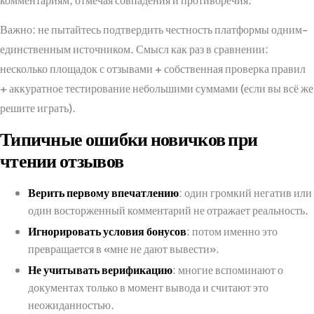
Важно: не пытайтесь подтвердить честность платформы одним-
единственным источником. Смысл как раз в сравнении:
несколько площадок с отзывами + собственная проверка правил
+ аккуратное тестирование небольшими суммами (если вы всё же
решите играть).
Типичные ошибки новичков при
чтении отзывов
Верить первому впечатлению
: один громкий негатив или
один восторженный комментарий не отражает реальность.
Игнорировать условия бонусов
: потом именно это
превращается в «мне не дают вывести».
Не учитывать верификацию
: многие вспоминают о
документах только в момент вывода и считают это
неожиданностью.