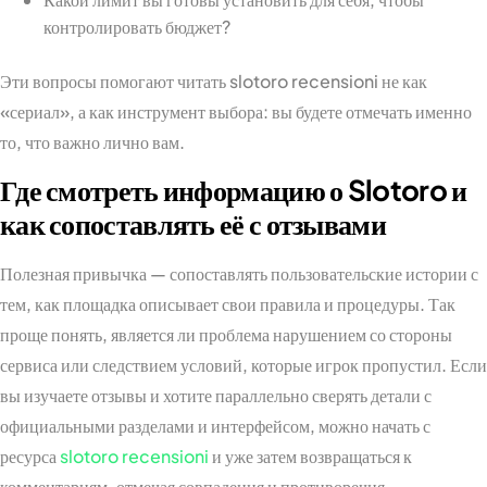
контролировать бюджет?
Эти вопросы помогают читать slotoro recensioni не как
«сериал», а как инструмент выбора: вы будете отмечать именно
то, что важно лично вам.
Где смотреть информацию о Slotoro и
как сопоставлять её с отзывами
Полезная привычка — сопоставлять пользовательские истории с
тем, как площадка описывает свои правила и процедуры. Так
проще понять, является ли проблема нарушением со стороны
сервиса или следствием условий, которые игрок пропустил. Если
вы изучаете отзывы и хотите параллельно сверять детали с
официальными разделами и интерфейсом, можно начать с
ресурса
slotoro recensioni
и уже затем возвращаться к
комментариям, отмечая совпадения и противоречия.