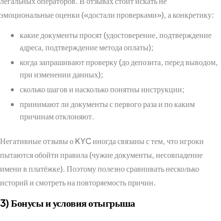
легальных операторов. В отзывах стоит искать не
эмоциональные оценки («достали проверками»), а конкретику:
какие документы просят (удостоверение, подтверждение
адреса, подтверждение метода оплаты);
когда запрашивают проверку (до депозита, перед выводом,
при изменении данных);
сколько шагов и насколько понятны инструкции;
принимают ли документы с первого раза и по каким
причинам отклоняют.
Негативные отзывы о KYC иногда связаны с тем, что игроки
пытаются обойти правила (чужие документы, несовпадение
имени в платёжке). Поэтому полезно сравнивать несколько
историй и смотреть на повторяемость причин.
3) Бонусы и условия отыгрыша