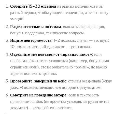
Соберите 15–30 отзывов
из разных источников и за
разный период, чтобы увидеть тенденции, а не вспышку
эмоций.
Разделите отзывы по темам
: выплаты, верификация,
бонусы, поддержка, технические вопросы.
Ищите повторяемость
: 1–2 похожих случая — это шум;
10 похожих историй с деталями — уже сигнал.
Отделяйте «не повезло» от «правило такое»
: если
проблема объясняется условиями (например, бонусными
ограничениями), это не обязательно «обман», но важно
заранее понимать правила.
Проверяйте, завершён ли кейс
: отзывы без финала («жду
уже…») полезны меньше, чем истории с результатом.
Смотрите на поведение автора
: если в тексте есть
признание ошибок (не прочитал условия, загрузил не тот
документ) — отзыв обычно честнее.